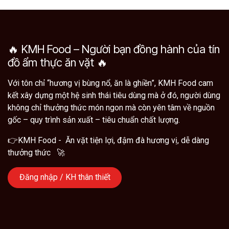
🔥 KMH Food – Người bạn đồng hành của tín
đồ ẩm thực ăn vặt 🔥
Với tôn chỉ “hương vị bùng nổ, ăn là ghiền”, KMH Food cam
kết xây dựng một hệ sinh thái tiêu dùng mà ở đó, người dùng
không chỉ thưởng thức món ngon mà còn yên tâm về nguồn
gốc – quy trình sản xuất – tiêu chuẩn chất lượng.
👉KMH Food - Ăn vặt tiện lợi, đậm đà hương vị, dễ dàng
thưởng thức 🚀
Đăng nhập / KH thân thiết