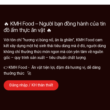
🔥 KMH Food – Người bạn đồng hành của tín
đồ ẩm thực ăn vặt 🔥
Với tôn chỉ “hương vị bùng nổ, ăn là ghiền”, KMH Food cam
kết xây dựng một hệ sinh thái tiêu dùng mà ở đó, người dùng
không chỉ thưởng thức món ngon mà còn yên tâm về nguồn
gốc – quy trình sản xuất – tiêu chuẩn chất lượng.
👉KMH Food - Ăn vặt tiện lợi, đậm đà hương vị, dễ dàng
thưởng thức 🚀
Đăng nhập / KH thân thiết