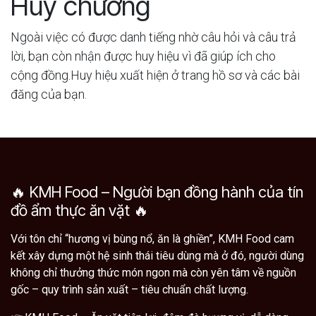
Huy chương
Ngoài việc có được danh tiếng nhờ câu hỏi và câu trả
lời, bạn còn nhận được huy hiệu vì đã giúp ích cho
cộng đồng.
Huy hiệu xuất hiện ở trang hồ sơ và các bài
đăng của bạn.
🔥 KMH Food – Người bạn đồng hành của tín
đồ ẩm thực ăn vặt 🔥
Với tôn chỉ “hương vị bùng nổ, ăn là ghiền”, KMH Food cam
kết xây dựng một hệ sinh thái tiêu dùng mà ở đó, người dùng
không chỉ thưởng thức món ngon mà còn yên tâm về nguồn
gốc – quy trình sản xuất – tiêu chuẩn chất lượng.