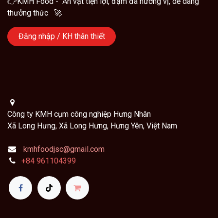
👉KMH Food - Ăn vặt tiện lợi, đậm đà hương vị, dễ dàng
thưởng thức 🚀
Đăng nhập / KH thân thiết
Công ty KMH cụm công nghiệp Hưng Nhân
Xã Long Hưng, Xã Long Hưng, Hưng Yên, Việt Nam
kmhfoodjsc@gmail.com
+84
961104399