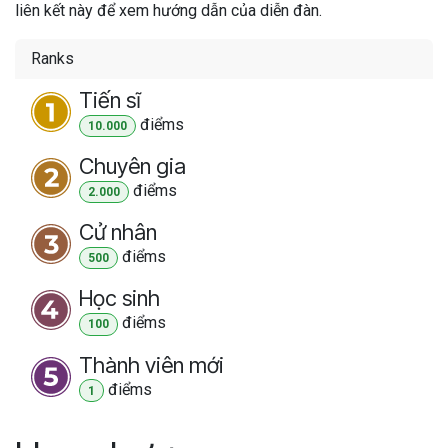
liên kết này để xem hướng dẫn của diễn đàn.
Ranks
Tiến sĩ
điểm
s
10.000
Chuyên gia
điểm
s
2.000
Cử nhân
điểm
s
500
Học sinh
điểm
s
100
Thành viên mới
điểm
s
1