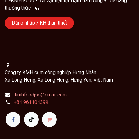
👉KMH Food - Ăn vặt tiện lợi, đậm đà hương vị, dễ dàng
thưởng thức 🚀
Đăng nhập / KH thân thiết
Công ty KMH cụm công nghiệp Hưng Nhân
Xã Long Hưng, Xã Long Hưng, Hưng Yên, Việt Nam
kmhfoodjsc@gmail.com
+84
961104399